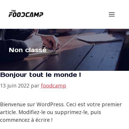
Aller
au
Men
contenu
Non classé
Bonjour tout le monde !
13 juin 2022
par
foodcamp
Bienvenue sur WordPress. Ceci est votre premier
article. Modifiez-le ou supprimez-le, puis
commencez à écrire !